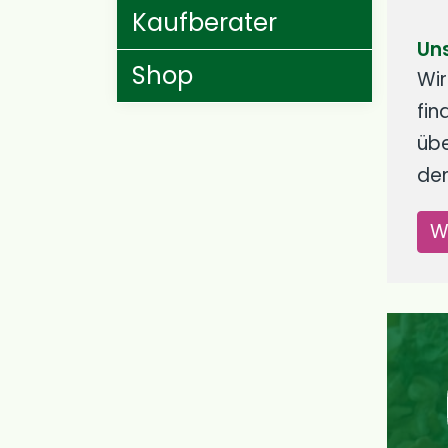
Kaufberater
Un
Shop
Wir
fin
übe
den
W