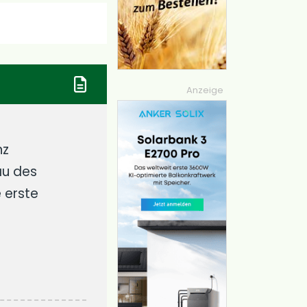
Anzeige
nz
au des
 erste