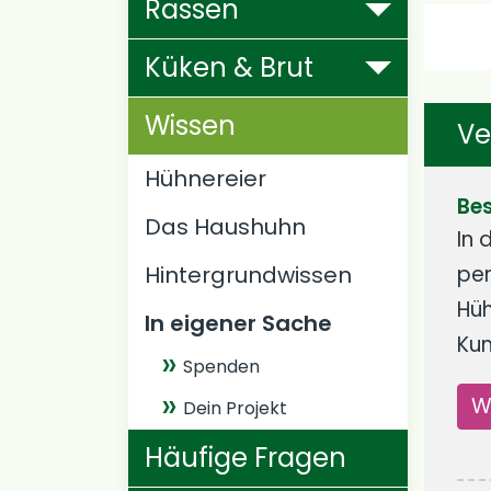
Rassen
Küken & Brut
Wissen
Ve
Hühnereier
Bes
Das Haushuhn
In 
Hintergrundwissen
per
Hüh
In eigener Sache
Kun
Spenden
W
Dein Projekt
Häufige Fragen