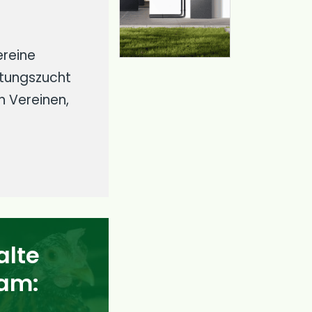
ereine
ltungszucht
n Vereinen,
alte
ram: