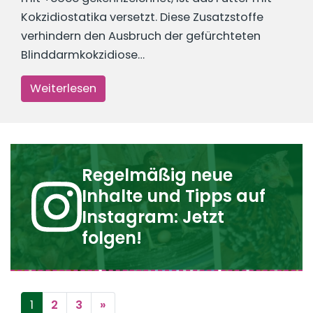
Kokzidiostatika versetzt. Diese Zusatzstoffe
verhindern den Ausbruch der gefürchteten
Blinddarmkokzidiose…
Weiterlesen
Regelmäßig neue
Inhalte und Tipps auf
Instagram: Jetzt
folgen!
Beitragsnavigation
1
2
3
»