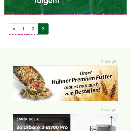
folgen!
Beitragsnavigation
«
1
2
3
Anzeige
Anzeige