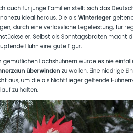
h auch für junge Familien stellt sich das Deuts
 nahezu ideal heraus. Die als
Winterleger
gelten
gen, durch eine verlässliche Legeleistung, für r
hstückseier. Selbst als Sonntagsbraten macht da
rupfende Huhn eine gute Figur.
 gemütlichen Lachshühnern würde es nie einfall
hnerzaun überwinden
zu wollen. Eine niedrige E
cht aus, um die als Nichtflieger geltende Hühner
ilauf zu halten.