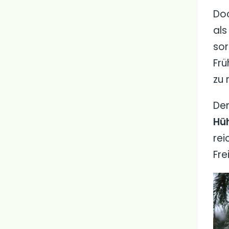
Doc
als
sor
Frü
zu 
Den
Hü
rei
Fre