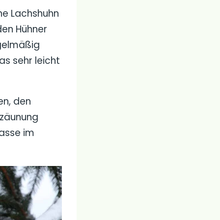
che Lachshuhn
den Hühner
egelmäßig
s sehr leicht
en, den
inzäunung
rasse im