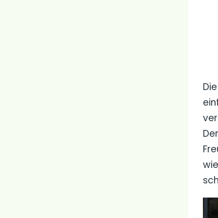
Die
ein
ver
Dem
Fre
wie
sch