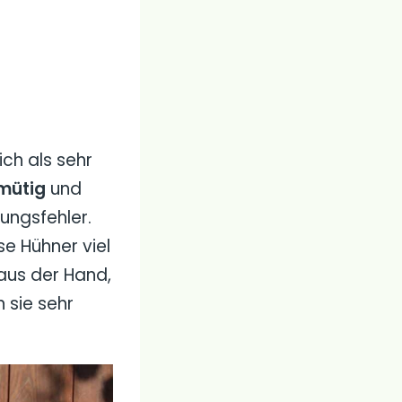
ch als sehr
mütig
und
ungsfehler.
e Hühner viel
aus der Hand,
 sie sehr