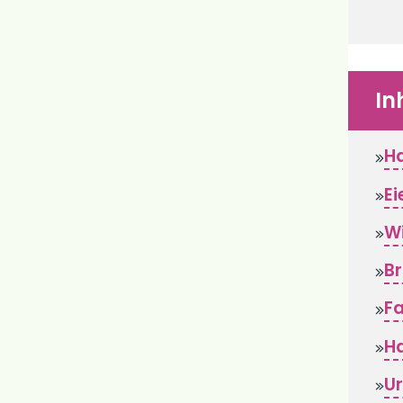
In
H
Ei
Wi
Br
F
H
Ur