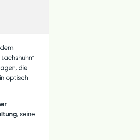
s dem
s Lachshuhn“
agen, die
in optisch
er
altung
, seine