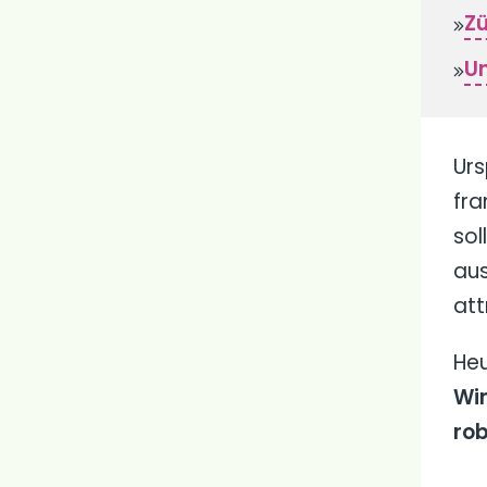
Zü
Un
Ur
fra
sol
aus
att
Heu
Win
rob