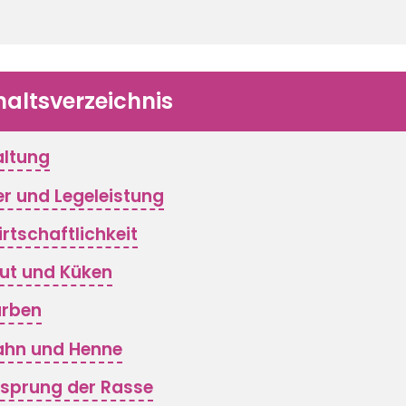
haltsverzeichnis
altung
er und Legeleistung
rtschaftlichkeit
ut und Küken
arben
ahn und Henne
sprung der Rasse