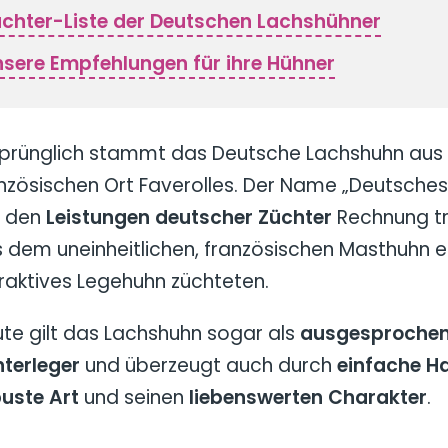
chter-Liste der Deutschen Lachshühner
sere Empfehlungen für ihre Hühner
sprünglich stammt das Deutsche Lachshuhn au
nzösischen Ort Faverolles. Der Name „Deutsche
l den
Leistungen deutscher Züchter
Rechnung tr
 dem uneinheitlichen, französischen Masthuhn e
raktives Legehuhn züchteten.
te gilt das Lachshuhn sogar als
ausgesprochen
terleger
und überzeugt auch durch
einfache H
uste Art
und seinen
liebenswerten Charakter
.