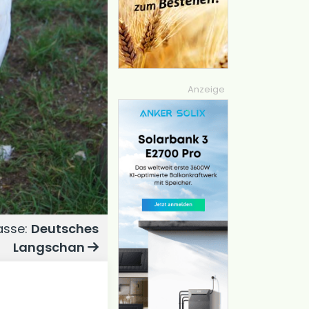
Anzeige
asse:
Deutsches
Langschan