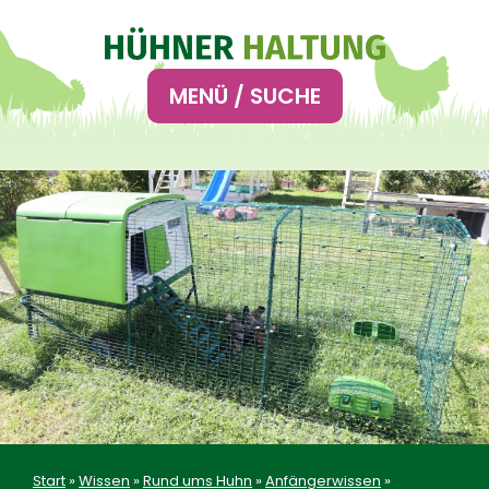
Hauptnavigation
MENÜ / SUCHE
Start
»
Wissen
»
Rund ums Huhn
»
Anfängerwissen
»