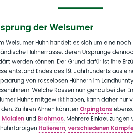
rsprung der Welsumer
m Welsumer Huhn handelt es sich um eine noch 
ländische Hühnerrasse, deren Ursprünge dennoc
lärt werden können. Der Grund dafür ist ihre Erz
se entstand Endes des 19. Jahrhunderts aus ein
paarung von rasselosen Hühnern im Landhuhnt
sehühnern. Welche Rassen nun genau bei der E
umer Huhns mitgewirkt haben, kann daher nur 
den. Zu ihren Ahnen könnten
Orpingtons
ebenso
e
Malaien
und
Brahmas
. Mehrere Einkreuzungen 
bhuhnfarbigen
Italienern
,
verschiedenen Kämpfe