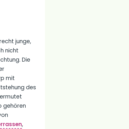
recht junge,
h nicht
üchtung. Die
er
yp mit
ntstehung des
vermutet
 gehören
von
rrassen
,