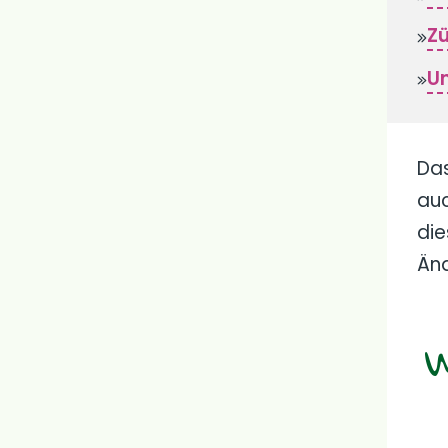
Zü
Un
Das
auc
die
Änd
W