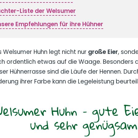
chter-Liste der Welsumer
sere Empfehlungen für ihre Hühner
 Welsumer Huhn legt nicht nur
große Eier
, sonde
h ordentlich etwas auf die Waage. Besonders a
ser Hühnerrasse sind die Läufe der Hennen. Durc
erung ihrer Farbe kann die Legeleistung beurtei
elsumer Huhn – gute Ei
und sehr genügsam