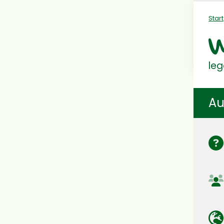
Start
W
leg
Au