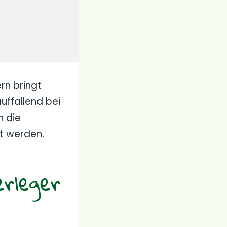
rn bringt
uffallend bei
h die
lt werden.
erleger