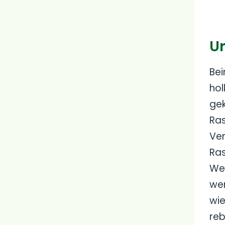
U
Bei
hol
gek
Ras
Ver
Ras
Wel
wer
wi
re