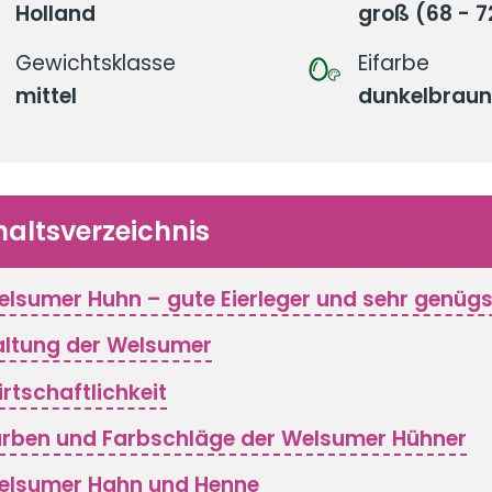
Holland
groß (68 - 
Gewichtsklasse
Eifarbe
mittel
dunkelbrau
haltsverzeichnis
lsumer Huhn – gute Eierleger und sehr genü
ltung der Welsumer
rtschaftlichkeit
rben und Farbschläge der Welsumer Hühner
elsumer Hahn und Henne