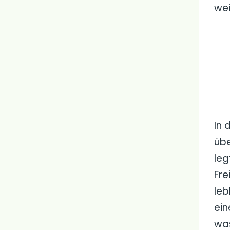
wei
In 
übe
leg
Fre
leb
ein
was