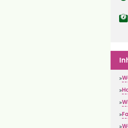
In
We
Ha
Wi
Fa
W