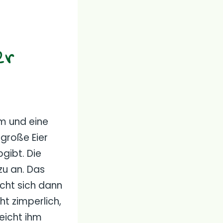
er
m und eine
 große Eier
gibt. Die
zu an. Das
cht sich dann
ht zimperlich,
eicht ihm