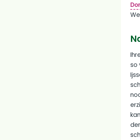
Do
We
N
Ihr
so 
Ijs
sch
noc
erz
kan
den
sch