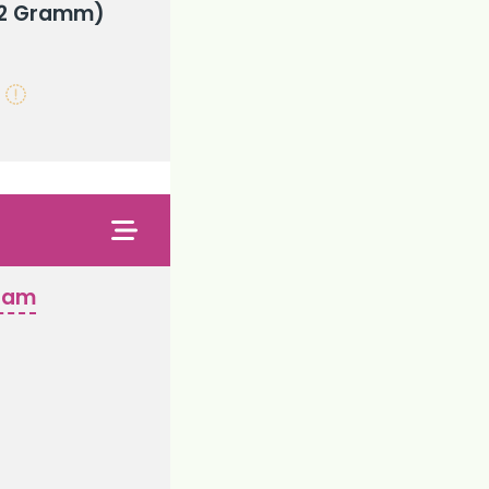
72 Gramm)
n
gsam