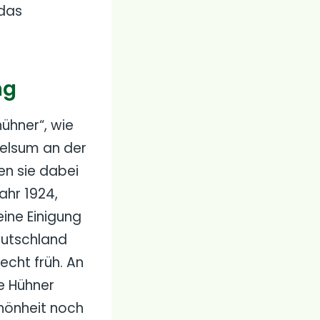
 das
ng
ühner“, wie
Welsum an der
en sie dabei
ahr 1924,
ine Einigung
Deutschland
cht früh. An
e Hühner
chönheit noch