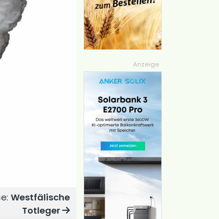
Anzeige
se:
Westfälische
Totleger